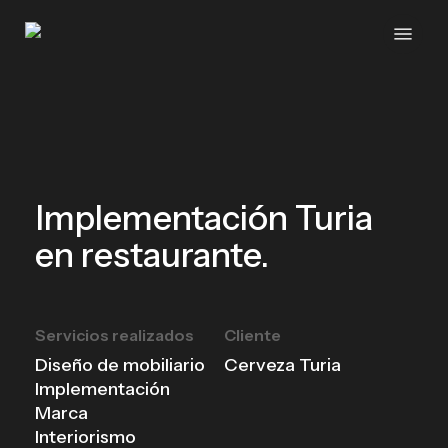
Skip
Menu
to
main
content
Implementación Turia
en restaurante.
Servicios realizados
Cliente
Diseño de mobiliario
Cerveza Turia
Implementación
Marca
Interiorismo