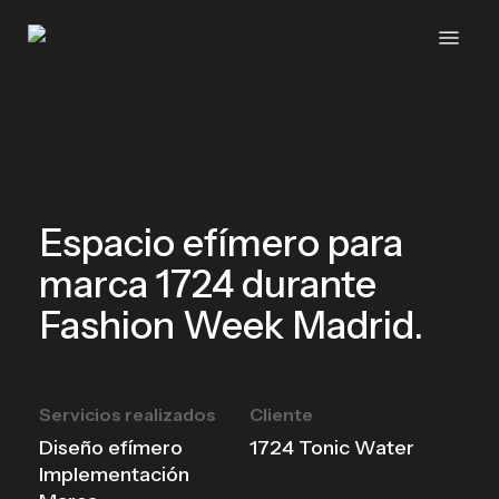
Skip
Menu
to
main
content
Espacio efímero para
marca 1724 durante
Fashion Week Madrid.
Servicios realizados
Cliente
Diseño efímero
1724 Tonic Water
Implementación