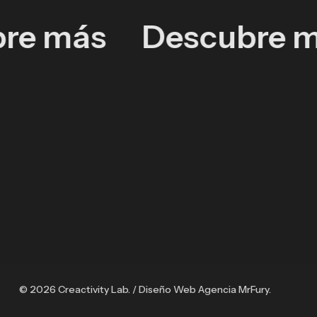
re más
Descubre 
Mahou
Absolut
–
Diseño de mobiliario
Elyx
Implementación Marca
Reina
Club
Sofía
Implementación Marca
Absolut Elyx Club
Mahou – Reina Sofía
© 2026 Creactivity Lab. / Diseño Web Agencia MrFury.